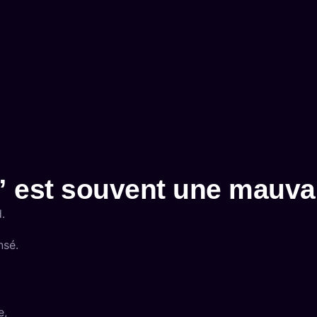
f” est souvent une mauva
.
nsé.
e,