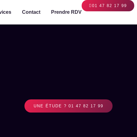
01 47 82 17 99
vices
Contact
Prendre RDV
UNE ÉTUDE ? 01 47 82 17 99